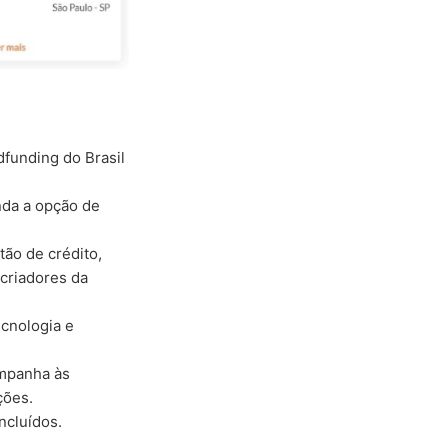
dfunding do Brasil
inda a opção de
tão de crédito,
criadores da
cnologia e
mpanha às
ções.
ncluídos.