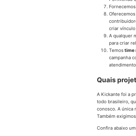
Fornecemo
Oferecemos 
contribuidor
criar víncu
A qualquer 
para criar r
Temos
time 
campanha co
atendimento
Quais proje
A Kickante foi a p
todo brasileiro, 
conosco. A única 
Também exigimos
Confira abaixo u