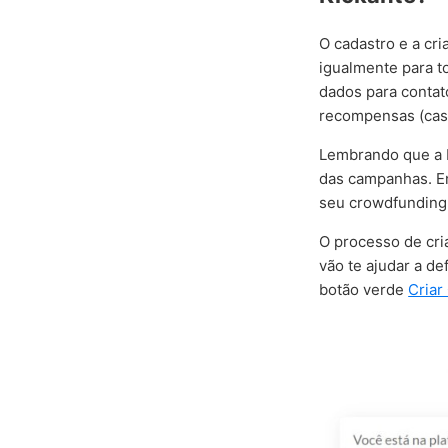
O cadastro e a cr
igualmente para t
dados para contat
recompensas (cas
Lembrando que a K
das campanhas. En
seu crowdfunding e
O processo de cri
vão te ajudar a de
botão verde
Cria