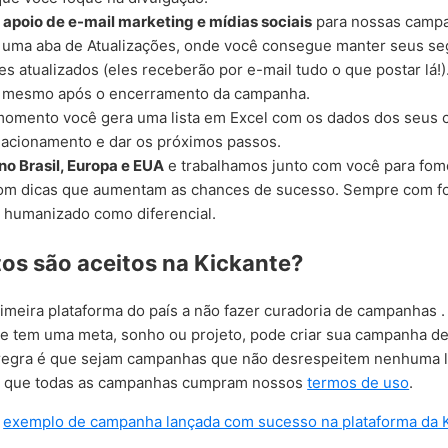
s
apoio de e-mail marketing e mídias sociais
para nossas camp
uma aba de Atualizações, onde você consegue manter seus se
es atualizados (eles receberão por e-mail tudo o que postar lá!
lo mesmo após o encerramento da campanha.
momento você gera uma lista em Excel com os dados dos seus c
elacionamento e dar os próximos passos.
no Brasil, Europa e EUA
e trabalhamos junto com você para fom
m dicas que aumentam as chances de sucesso. Sempre com f
 humanizado como diferencial.
tos são aceitos na Kickante?
rimeira plataforma do país a não fazer curadoria de campanhas . 
que tem uma meta, sonho ou projeto, pode criar sua campanha d
regra é que sejam campanhas que não desrespeitem nenhuma lei
 que todas as campanhas cumpram nossos
termos de uso
.
m
exemplo de campanha lançada com sucesso na plataforma da 