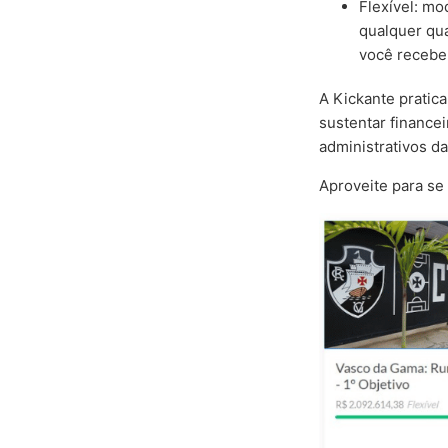
Flexível: m
qualquer qua
você recebe 
A Kickante pratic
sustentar financei
administrativos d
Aproveite para s