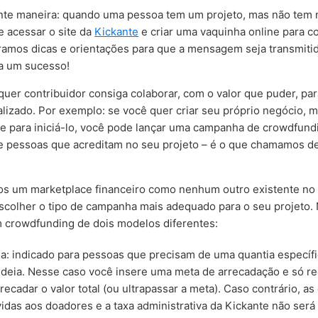
nte maneira: quando uma pessoa tem um projeto, mas não tem 
e acessar o site da
Kickante
e criar uma vaquinha online para co
boramos dicas e orientações para que a mensagem seja transmitid
a um sucesso!
lquer contribuidor consiga colaborar, com o valor que puder, p
ealizado. Por exemplo: se você quer criar seu próprio negócio, 
nte para iniciá-lo, você pode lançar uma campanha de crowdfund
de pessoas que acreditam no seu projeto – é o que chamamos d
os um marketplace financeiro como nenhum outro existente no
colher o tipo de campanha mais adequado para o seu projeto. 
m crowdfunding de dois modelos diferentes:
: indicado para pessoas que precisam de uma quantia específic
 ideia. Nesse caso você insere uma meta de arrecadação e só r
recadar o valor total (ou ultrapassar a meta). Caso contrário, as
idas aos doadores e a taxa administrativa da Kickante não será