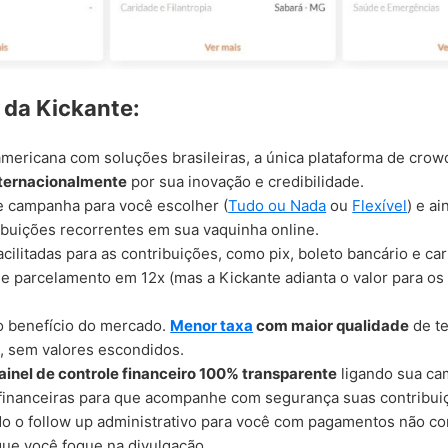
s da Kickante:
mericana com soluções brasileiras, a única plataforma de crow
ternacionalmente
por sua inovação e credibilidade.
e campanha para você escolher (
Tudo ou Nada
ou
Flexível
) e a
ribuições recorrentes em sua vaquinha online.
cilitadas para as contribuições, como pix, boleto bancário e car
 parcelamento em 12x (mas a Kickante adianta o valor para os 
o benefício do mercado.
Menor taxa
com maior qualidade
de te
, sem valores escondidos.
ainel de controle financeiro 100% transparente
ligando sua ca
s financeiras para que acompanhe com segurança suas contribui
o o follow up administrativo para você com pagamentos não co
que você foque na divulgação.