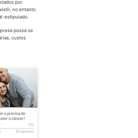
ciados por
istir, no entanto
ré-estipulado.
mpresa possa se
rias, custos