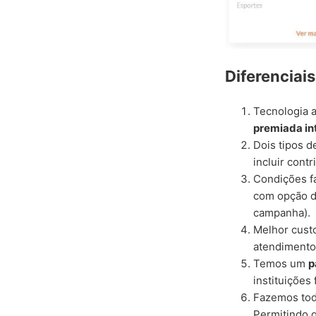
Diferenciai
Tecnologia a
premiada in
Dois tipos d
incluir cont
Condições fa
com opção de
campanha).
Melhor cust
atendimento
Temos um
p
instituiçõe
Fazemos tod
Permitindo 