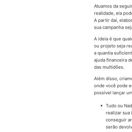
Atuamos da segui
realidade, ela pod
A partir daí, ela
sua campanha sej
A ideia é que qua
ou projeto seja r
a quantia suficie
ajuda financeira 
das multidões.
Além disso, criam
onde você pode es
possível lançar u
Tudo ou Nada
realizar sua
conseguir ar
serão devolv