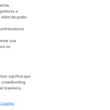
anhas.
guidores e
). Além de poder
ontribuidores
entar sua
oco no
Isso significa que
e crowdfunding
 brasileira.
Kickante
: